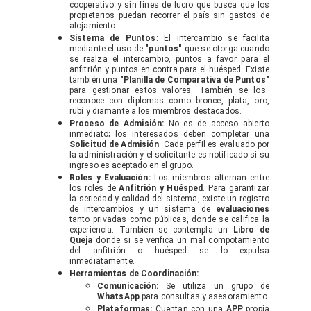
cooperativo y sin fines de lucro que busca que los
propietarios puedan recorrer el país sin gastos de
alojamiento.
Sistema de Puntos:
El intercambio se facilita
mediante el uso de
"puntos"
que se otorga cuando
se realza el intercambio, puntos a favor para el
anfitrión y puntos en contra para el huésped. Existe
también una
"Planilla de Comparativa de Puntos"
para gestionar estos valores. También se los
reconoce con diplomas como bronce, plata, oro,
rubí y diamante a los miembros destacados.
Proceso de Admisión:
No es de acceso abierto
inmediato; los interesados deben completar una
Solicitud de Admisión
. Cada perfil es evaluado por
la administración y el solicitante es notificado si su
ingreso es aceptado en el grupo.
Roles y Evaluación:
Los miembros alternan entre
los roles de
Anfitrión y Huésped
. Para garantizar
la seriedad y calidad del sistema, existe un registro
de intercambios y un sistema de
evaluaciones
tanto privadas como públicas, donde se califica la
experiencia. También se contempla un
Libro de
Queja
donde si se verifica un mal compotamiento
del anfitrión o huésped se lo expulsa
inmediatamente.
Herramientas de Coordinación:
Comunicación:
Se utiliza un grupo de
WhatsApp
para consultas y asesoramiento.
Plataformas:
Cuentan con una
APP
propia